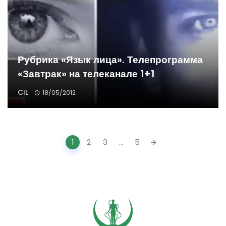
Рубрика «Язык лица». Телепрограмма
«Завтрак» на телеканале 1+1
CIL
18/05/2012
Posts
1
2
3
...
5
navigation