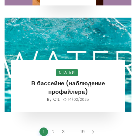
СТАТЬИ
В бассейне (наблюдение
профайлера)
CIL
By
14/02/2025
Posts
1
2
3
...
19