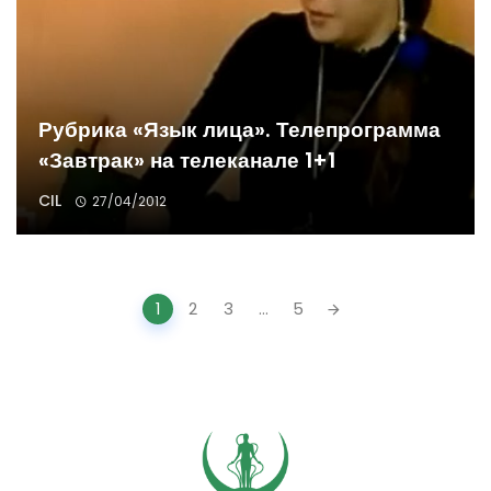
Рубрика «Язык лица». Телепрограмма
«Завтрак» на телеканале 1+1
CIL
27/04/2012
Posts
1
2
3
...
5
navigation