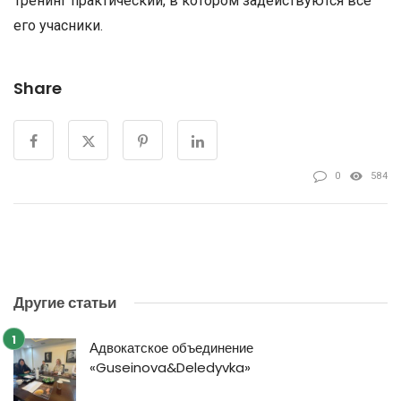
Тренинг практический, в котором задействуются все
его учасники.
Share
0
584
Другие статьи
Адвокатское объединение
«Guseinova&Deledyvka»