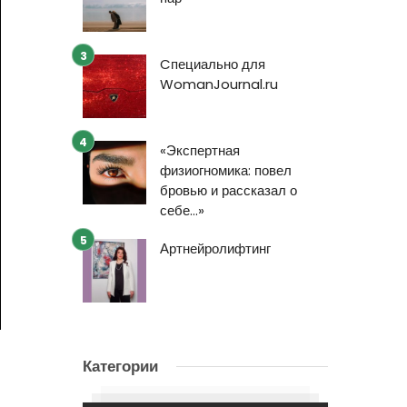
Cпециально для
WomanJournal.ru
«Экспертная
физиогномика: повел
бровью и рассказал о
себе…»
Артнейролифтинг
Категории