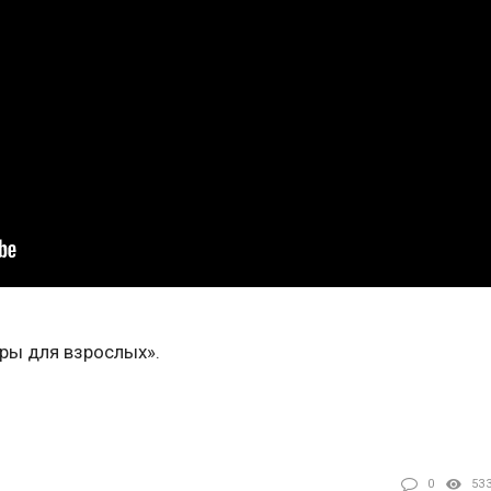
ры для взрослых».
0
53