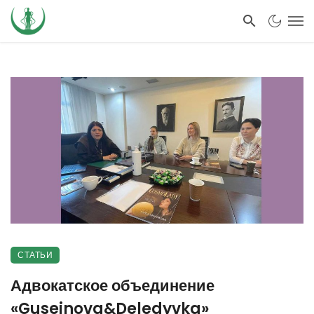
СТАТЬИ
Адвокатское объединение
«Guseinova&Deledyvka»