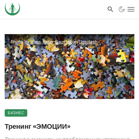
Photo by
Hans-Peter Gauster
on
Unsplash
БИЗНЕС
Тренинг «ЭМОЦИИ»