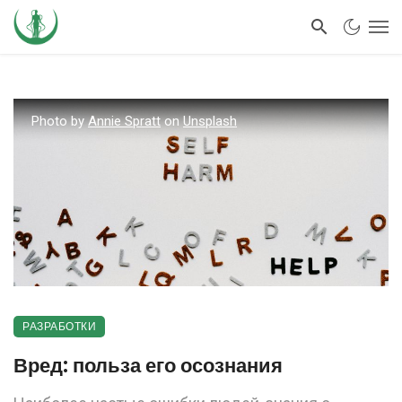
Photo by
Annie Spratt
on
Unsplash
РАЗРАБОТКИ
Вред: польза его осознания