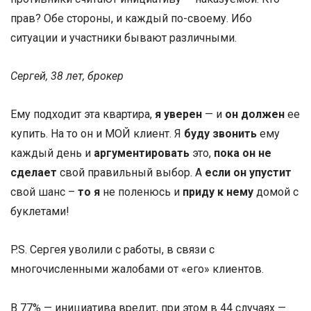
прав? Обе стороны, и каждый по-своему. Ибо
ситуации и участники бывают различными.
Сергей, 38 лет, брокер
Ему подходит эта квартира,
я уверен
— и
он должен
ее
купить. На то он и МОЙ клиент. Я
буду звонить
ему
каждый день и
аргументировать
это,
пока он не
сделает
свой правильный выбор. А
если
он упустит
свой шанс –
то я
не поленюсь и
приду к нему
домой с
буклетами!
P.S. Сергея уволили с работы, в связи с
многочисленными жалобами от «его» клиентов.
В 77% — инициатива вредит, при этом в 44 случаях —