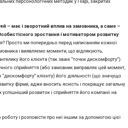
альних персонологічних методик у Піарі, закритих
ей – має і зворотний вплив на замовника, а саме –
собистісного зростання і мотиватором розвитку
ься? Просто ми попередньо перед написанням кожної
амовника і виявляємо моменти, що відлякують,
телику його клієнта (так звані “точки дискомфорту”).
ічного сприйняття (або замовник виправляє цей момент,
 “дискомфорту” клієнту) його діяльності (що значущо
витку фірми, адже вносить ясність і покращує загальну
х успішніший розвиток і сприйняття його компанії на
 роботу і розповісти про неї іншим за допомогою цієї