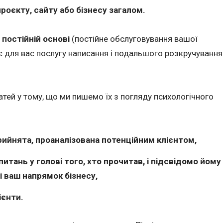
роєкту, сайту або бізнесу загалом.
а
постійній основі
(постійне обслуговування вашої
 для вас послугу написання і подальшого розкручування
татей у тому, що ми пишемо їх з погляду психологічного
рийнята, проаналізована потенційним клієнтом,
итань у голові того, хто прочитав, і підсвідомо йому
і ваш напрямок бізнесу,
ієнти.