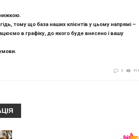
знижкою.
гідь, тому що база наших клієнтів у цьому напрямі –
ацюємо в графіку, до якого буде внесено і вашу
 умови.
0
91
АЦІЯ