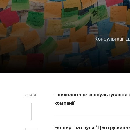
Консультації д
Психологічне консультування в
SHARE
компанії
Експертна група “Центру вивч