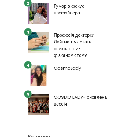
Гумор в фокусі
профайлера
Професія докторки
Лайтман: як стати
психологом-
фізіогномістом?
CosmoLady
COSMO LADY- оновлена
версія
Категорії