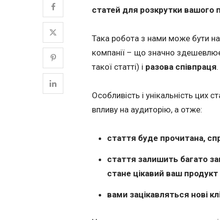
статей для розкрутки вашого п
Така робота з нами може бути н
компанії – що значно здешевлює
такої статті) і
разова співпраця
.
Особливість і унікальність цих с
впливу на аудиторію, а отже:
стаття буде прочитана, сп
стаття залишить багато зап
стане цікавий ваш продукт 
вами зацікавляться нові кл