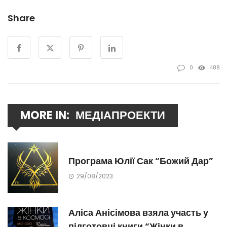
Share
0
488
MORE IN:
МЕДІАПРОЕКТИ
Програма Юлії Сак “Божий Дар”
29/08/2023
Аліса Анісімова взяла участь у
підготовці книги “Жінки в