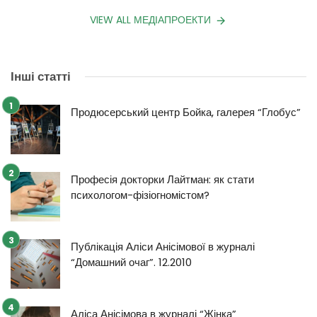
VIEW ALL МЕДІАПРОЕКТИ
Інші статті
Продюсерський центр Бойка, галерея “Глобус”
Професія докторки Лайтман: як стати
психологом-фізіогномістом?
Публікація Аліси Анісімової в журналі
“Домашний очаг”. 12.2010
Аліса Анісімова в журналі “Жінка”