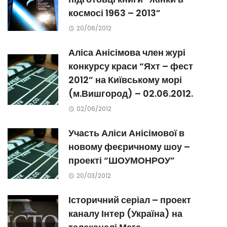
космосі 1963 – 2013”
20/06/2012
Аліса Анісімова член журі
конкурсу краси “Яхт – фест
2012” на Київському морі
(м.Вишгород) – 02.06.2012.
02/06/2012
Участь Аліси Анісімової в
новому феєричному шоу –
проекті “ШОУМОНРОУ”
20/03/2012
Історичний серіал – проект
каналу Інтер (Україна) на