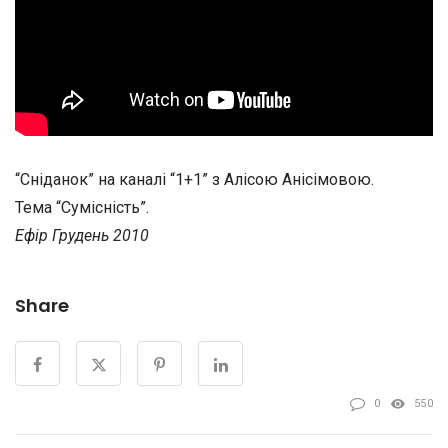
“Сніданок” на каналі “1+1” з Алісою Анісімовою.
Тема “Сумісність”.
Ефір Грудень 2010
Share
0
550