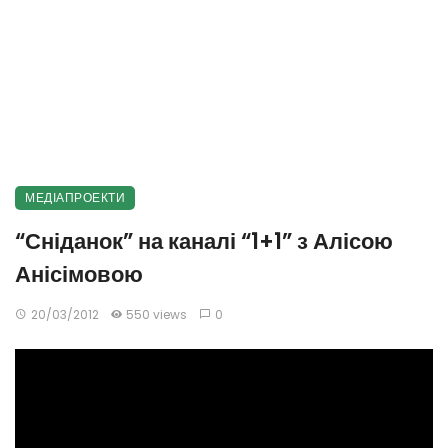
МЕДІАПРОЕКТИ
“Сніданок” на каналі “1+1” з Алісою
Анісімовою
20/03/2012
550 views
0