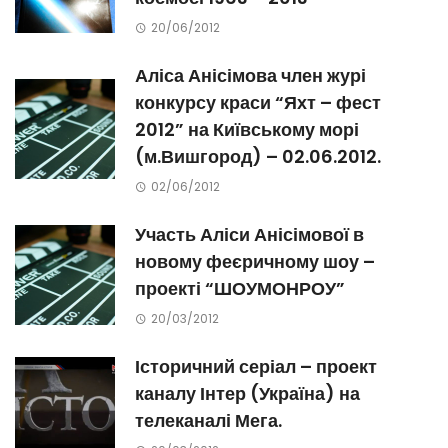
20/06/2012
Аліса Анісімова член журі
конкурсу краси “Яхт – фест
2012” на Київському морі
(м.Вишгород) – 02.06.2012.
02/06/2012
Участь Аліси Анісімової в
новому феєричному шоу –
проекті “ШОУМОНРОУ”
20/03/2012
Історичний серіал – проект
каналу Інтер (Україна) на
телеканалі Мега.