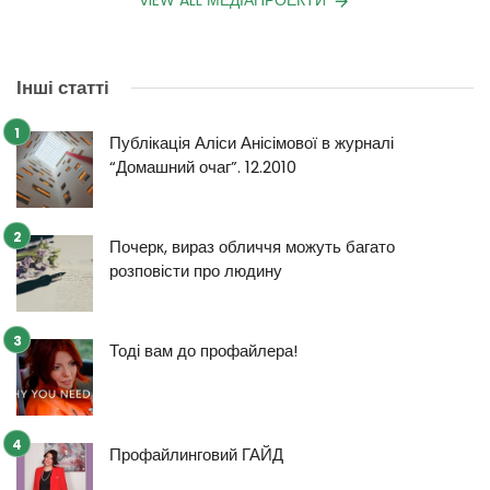
VIEW ALL МЕДІАПРОЕКТИ
Інші статті
Публікація Аліси Анісімової в журналі
“Домашний очаг”. 12.2010
Почерк, вираз обличчя можуть багато
розповісти про людину
Тоді вам до профайлера!
Профайлинговий ГАЙД