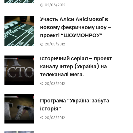
02/06/2012
Участь Аліси Анісімової в
новому феєричному шоу –
проекті “ШОУМОНРОУ”
20/03/2012
Історичний серіал – проект
каналу Інтер (Україна) на
телеканалі Мега.
20/03/2012
Програма “Україна: забута
історія”
20/03/2012