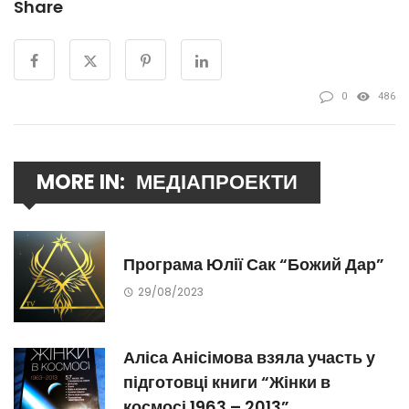
Share
0
486
MORE IN:
МЕДІАПРОЕКТИ
Програма Юлії Сак “Божий Дар”
29/08/2023
Аліса Анісімова взяла участь у
підготовці книги “Жінки в
космосі 1963 – 2013”