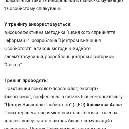
психолінгвістики та невербаліки в бізнес-комунікаціях
та особистому спілкуванні.
У тренінгу використовується:
високоефективна методика “швидкого сприйняття
інформації”, розроблена “Центром вивчення
Особистості”, а також методи швидкого
запам’ятовування, розроблені центром з риторики
“Спікер”.
Тренінг проводять:
Практичний психолог-персонолог, експерт-
фізіогноміст, професіонал з питань бізнес-консалтингу
“Центру Вивчення Особистості” (ЦВО)
Анісімова Аліса.
Психотерапевт напрямків психолінгвістика і тілесна
терапія, консультант з питань бізнес-комунікацій і
рекрутингу Центру Психологічної підтримки та