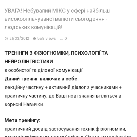
УВАГА! Небувалий МІКС у сфері найбільш
високооплачуваної валюти сьогодення -
людських комунікацій!
21/03/2012
558 views
0
ТРЕНІНГИ З ФІЗІОГНОМІКИ, ПСИХОЛОГІЇ ТА
НЕЙРОЛІНГВІСТИКИ
з особистої та ділової комунікації.
Даний тренінг включає в себе:
лекційну частину + активний діалог з учасниками +
практичну частину, де Ваші нові знання втіляться в
корисні Навички.
Мета тренінгу:
практичний досвід застосування технік фізіогноміки,