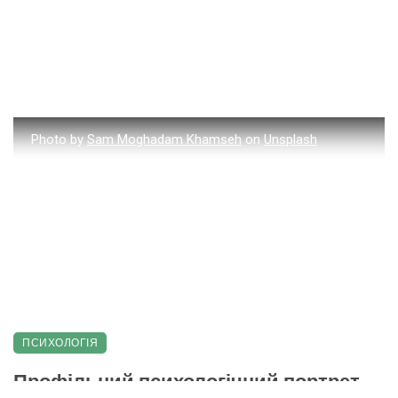
Photo by
Sam Moghadam Khamseh
on
Unsplash
ПСИХОЛОГІЯ
Профільний психологічний портрет